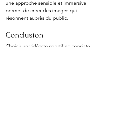
une approche sensible et immersive 
permet de créer des images qui 
résonnent auprès du public.
Conclusion
Choisir un vidéaste sportif ne consiste 
pas seulement à sélectionner 
quelqu'un capable de réaliser de 
belles images.
C'est aussi choisir un professionnel qui 
comprend les émotions, les exigences 
et les valeurs du sport.
Cette compréhension permet de 
raconter des histoires plus 
authentiques, plus immersives et plus 
humaines, capables de mettre en 
lumière aussi bien la performance que 
les personnes qui la rendent possible.